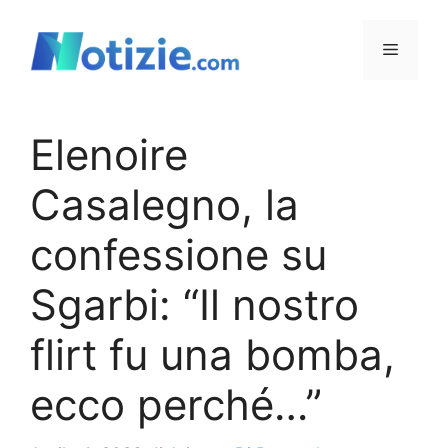
Vai
al
Menu
contenuto
Elenoire
Casalegno, la
confessione su
Sgarbi: “Il nostro
flirt fu una bomba,
ecco perché…”