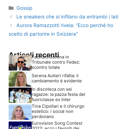
Categorie
Gossip
Le sneakers che si infilano da entrambi i lati
Aurora Ramazzotti rivela: “Ecco perché ho
scelto di partorire in Svizzera”
Articoli recenti
Fabrizio Corona in
Tribunale contro Fedez:
scontro totale
Serena Autieri rifatta: il
cambiamento è evidente
In discoteca con sei
ragazze: la pazza festa del
fuoriclasse ex Inter
Tina Cipollari e il chirurgo
estetico: i social non
perdonano
Eurovision Song Contest
2023: ecco i favoriti dei