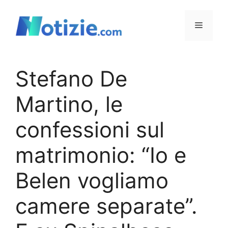
Vai
al
Menu
contenuto
Stefano De
Martino, le
confessioni sul
matrimonio: “Io e
Belen vogliamo
camere separate”.