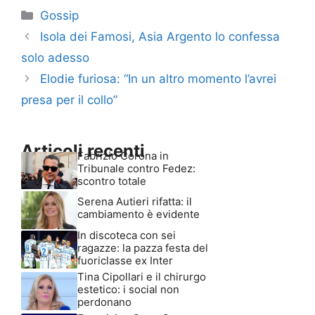
Categorie
Gossip
Isola dei Famosi, Asia Argento lo confessa
solo adesso
Elodie furiosa: “In un altro momento l’avrei
presa per il collo”
Articoli recenti
Fabrizio Corona in
Tribunale contro Fedez:
scontro totale
Serena Autieri rifatta: il
cambiamento è evidente
In discoteca con sei
ragazze: la pazza festa del
fuoriclasse ex Inter
Tina Cipollari e il chirurgo
estetico: i social non
perdonano