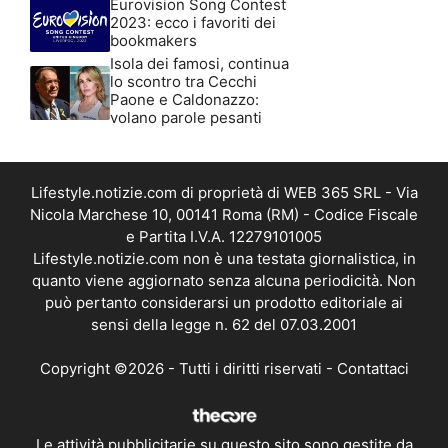
Eurovision Song Contest
2023: ecco i favoriti dei
bookmakers
Isola dei famosi, continua
lo scontro tra Cecchi
Paone e Caldonazzo:
volano parole pesanti
Lifestyle.notizie.com di proprietà di WEB 365 SRL - Via
Nicola Marchese 10, 00141 Roma (RM) - Codice Fiscale
e Partita I.V.A. 12279101005
Lifestyle.notizie.com non è una testata giornalistica, in
quanto viene aggiornato senza alcuna periodicità. Non
può pertanto considerarsi un prodotto editoriale ai
sensi della legge n. 62 del 07.03.2001
Copyright ©2026 - Tutti i diritti riservati -
Contattaci
Le attività pubblicitarie su questo sito sono gestite da