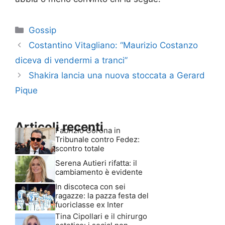
Categorie
Gossip
Costantino Vitagliano: “Maurizio Costanzo
diceva di vendermi a tranci”
Shakira lancia una nuova stoccata a Gerard
Pique
Articoli recenti
Fabrizio Corona in
Tribunale contro Fedez:
scontro totale
Serena Autieri rifatta: il
cambiamento è evidente
In discoteca con sei
ragazze: la pazza festa del
fuoriclasse ex Inter
Tina Cipollari e il chirurgo