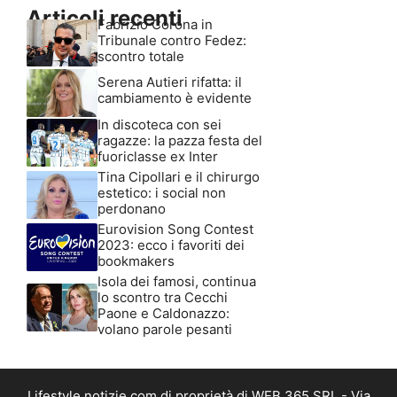
Articoli recenti
Fabrizio Corona in
Tribunale contro Fedez:
scontro totale
Serena Autieri rifatta: il
cambiamento è evidente
In discoteca con sei
ragazze: la pazza festa del
fuoriclasse ex Inter
Tina Cipollari e il chirurgo
estetico: i social non
perdonano
Eurovision Song Contest
2023: ecco i favoriti dei
bookmakers
Isola dei famosi, continua
lo scontro tra Cecchi
Paone e Caldonazzo:
volano parole pesanti
Lifestyle.notizie.com di proprietà di WEB 365 SRL - Via