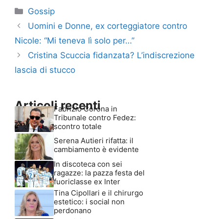
Categorie
Gossip
Uomini e Donne, ex corteggiatore contro
Nicole: “Mi teneva lì solo per…”
Cristina Scuccia fidanzata? L’indiscrezione
lascia di stucco
Articoli recenti
Fabrizio Corona in
Tribunale contro Fedez:
scontro totale
Serena Autieri rifatta: il
cambiamento è evidente
In discoteca con sei
ragazze: la pazza festa del
fuoriclasse ex Inter
Tina Cipollari e il chirurgo
estetico: i social non
perdonano