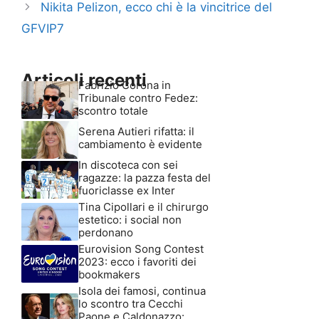
Nikita Pelizon, ecco chi è la vincitrice del
GFVIP7
Articoli recenti
Fabrizio Corona in
Tribunale contro Fedez:
scontro totale
Serena Autieri rifatta: il
cambiamento è evidente
In discoteca con sei
ragazze: la pazza festa del
fuoriclasse ex Inter
Tina Cipollari e il chirurgo
estetico: i social non
perdonano
Eurovision Song Contest
2023: ecco i favoriti dei
bookmakers
Isola dei famosi, continua
lo scontro tra Cecchi
Paone e Caldonazzo: