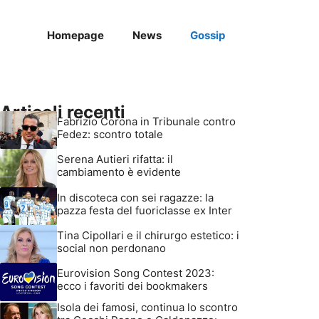
Homepage
News
Gossip
Articoli recenti
Fabrizio Corona in Tribunale contro
Fedez: scontro totale
Serena Autieri rifatta: il
cambiamento è evidente
In discoteca con sei ragazze: la
pazza festa del fuoriclasse ex Inter
Tina Cipollari e il chirurgo estetico: i
social non perdonano
Eurovision Song Contest 2023:
ecco i favoriti dei bookmakers
Isola dei famosi, continua lo scontro