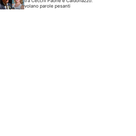
tra Cecchi Paone e Caldonazzo:
volano parole pesanti