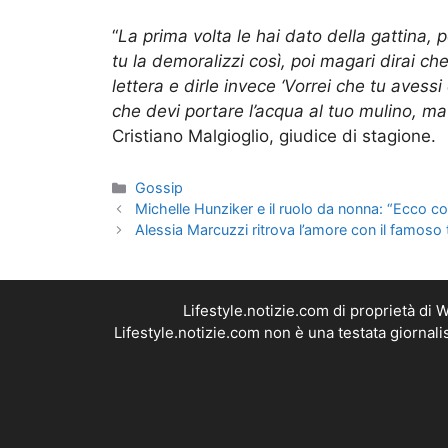
“
La prima volta le hai dato della gattina, 
tu la demoralizzi così, poi magari dirai ch
lettera e dirle invece ‘Vorrei che tu avessi
che devi portare l’acqua al tuo mulino, ma 
Cristiano Malgioglio, giudice di stagione.
Categorie
Gossip
Michelle Hunziker e il ruolo da nonna: “Ecco
Alessia Marcuzzi ritrova l’amore con il famoso 
Lifestyle.notizie.com di proprietà di
Lifestyle.notizie.com non è una testata giornal