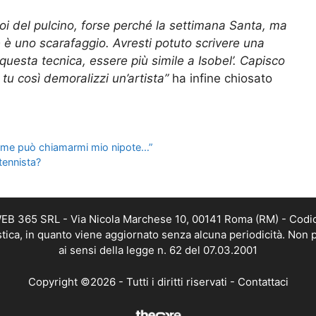
poi del pulcino, forse perché la settimana Santa, ma
e è uno scarafaggio. Avresti potuto scrivere una
 questa tecnica, essere più simile a Isobel’. Capisco
tu così demoralizzi un’artista”
ha infine chiosato
 come può chiamarmi mio nipote…”
tennista?
 WEB 365 SRL - Via Nicola Marchese 10, 00141 Roma (RM) - Codic
istica, in quanto viene aggiornato senza alcuna periodicità. Non 
ai sensi della legge n. 62 del 07.03.2001
Copyright ©2026 - Tutti i diritti riservati -
Contattaci