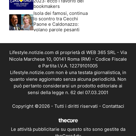
2023: ecco i favoriti dei
bookmakers
Isola dei famosi, continua
lo scontro tra Cecchi
Paone e Caldonazzo:
volano parole pesanti
Lifestyle.notizie.com di proprietà di WEB 365 SRL - Via
Nicola Marchese 10, 00141 Roma (RM) - Codice Fiscale
e Partita I.V.A. 12279101005
Lifestyle.notizie.com non è una testata giornalistica, in
quanto viene aggiornato senza alcuna periodicità. Non
può pertanto considerarsi un prodotto editoriale ai
sensi della legge n. 62 del 07.03.2001
Copyright ©2026 - Tutti i diritti riservati -
Contattaci
Le attività pubblicitarie su questo sito sono gestite da
theCoreAdv