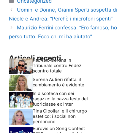
Uncategorized
Uomini e Donne, Gianni Sperti sospetta di
Nicole e Andrea: “Perchè i microfoni spenti”
Maurizio Ferrini confessa: “Ero famoso, ho
perso tutto. Ecco chi mi ha aiutato”
Articoli recenti
Fabrizio Corona in
Tribunale contro Fedez:
scontro totale
Serena Autieri rifatta: il
cambiamento è evidente
In discoteca con sei
ragazze: la pazza festa del
fuoriclasse ex Inter
Tina Cipollari e il chirurgo
estetico: i social non
perdonano
Eurovision Song Contest