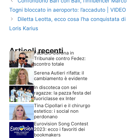
Confondono Bari con Bali, l’influencer Marco
Togni bloccato in aeroporto: l’accaduto | VIDEO
Diletta Leotta, ecco cosa l’ha conquistata di
Loris Karius
Articoli recenti
Fabrizio Corona in
Tribunale contro Fedez:
scontro totale
Serena Autieri rifatta: il
cambiamento è evidente
In discoteca con sei
ragazze: la pazza festa del
fuoriclasse ex Inter
Tina Cipollari e il chirurgo
estetico: i social non
perdonano
Eurovision Song Contest
2023: ecco i favoriti dei
bookmakers